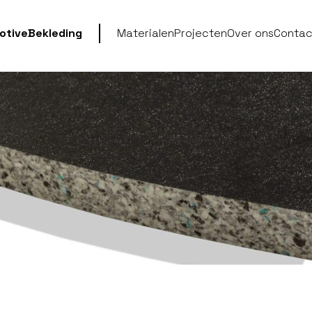
otive
Bekleding
Materialen
Projecten
Over ons
Contac