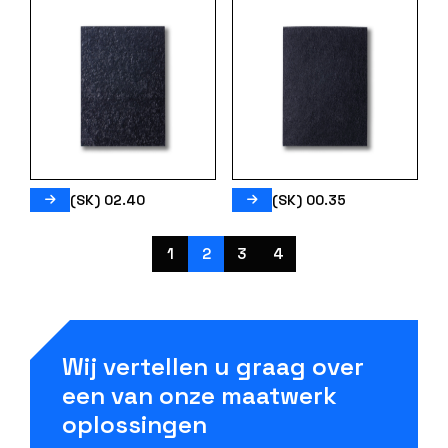
(SK) 02.40
(SK) 00.35
1
2
3
4
Wij vertellen u graag over
een van onze maatwerk
oplossingen