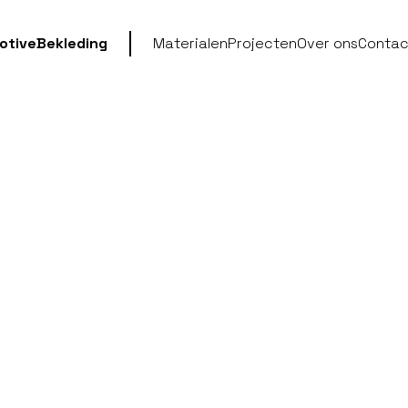
otive
Bekleding
Materialen
Projecten
Over ons
Contac