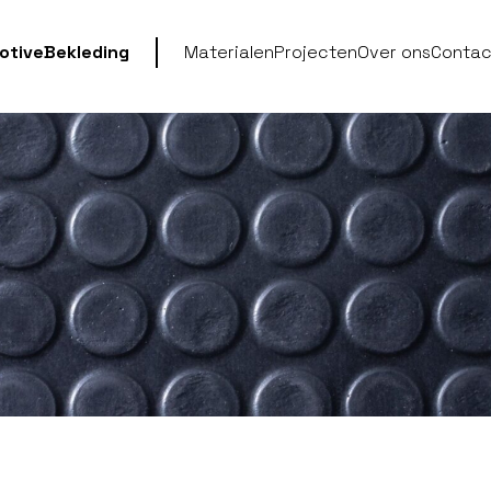
otive
Bekleding
Materialen
Projecten
Over ons
Contac