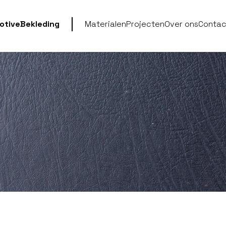
otive
Bekleding
Materialen
Projecten
Over ons
Contac