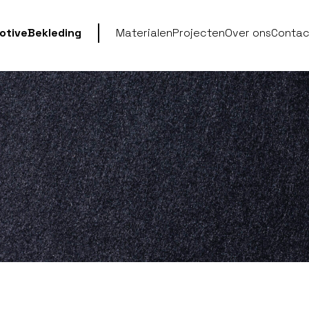
otive
Bekleding
Materialen
Projecten
Over ons
Contac