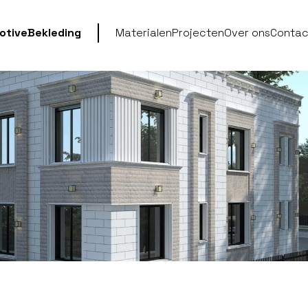
otive
Bekleding
Materialen
Projecten
Over ons
Contac